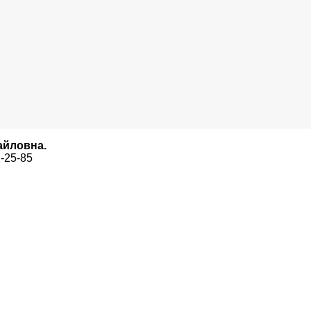
айловна.
2-25-85